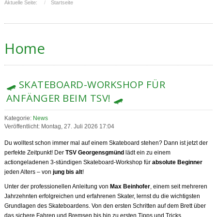
Aktuelle Seite:
Startseite
Home
🛹 SKATEBOARD-WORKSHOP FÜR
ANFÄNGER BEIM TSV! 🛹
Kategorie:
News
Veröffentlicht: Montag, 27. Juli 2026 17:04
Du wolltest schon immer mal auf einem Skateboard stehen? Dann ist jetzt der
perfekte Zeitpunkt! Der
TSV Georgensgmünd
lädt ein zu einem
actiongeladenen 3-stündigen Skateboard-Workshop für
absolute Beginner
jeden Alters – von
jung bis alt
!
Unter der professionellen Anleitung von
Max Beinhofer
, einem seit mehreren
Jahrzehnten erfolgreichen und erfahrenen Skater, lernst du die wichtigsten
Grundlagen des Skateboardens. Von den ersten Schritten auf dem Brett über
das sichere Fahren und Bremsen bis hin zu ersten Tipps und Tricks.