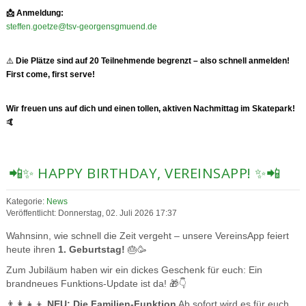
📩
Anmeldung:
steffen.goetze@tsv-georgensgmuend.de
⚠️
Die Plätze sind auf 20 Teilnehmende begrenzt – also schnell anmelden!
First come, first serve!
Wir freuen uns auf dich und einen tollen, aktiven Nachmittag im Skatepark!
🤙
📲✨ HAPPY BIRTHDAY, VEREINSAPP! ✨📲
Kategorie:
News
Veröffentlicht: Donnerstag, 02. Juli 2026 17:37
Wahnsinn, wie schnell die Zeit vergeht – unsere VereinsApp feiert
heute ihren
1. Geburtstag!
🎂🥳
Zum Jubiläum haben wir ein dickes Geschenk für euch: Ein
brandneues Funktions-Update ist da! 🎁👇
👨‍👩‍👧‍👦
NEU: Die Familien-Funktion
Ab sofort wird es für euch