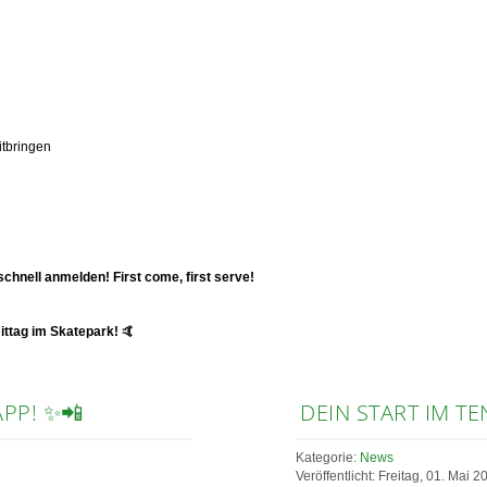
itbringen
schnell anmelden! First come, first serve!
mittag im Skatepark!
🤙
APP! ✨📲
DEIN START IM TEN
Kategorie:
News
Veröffentlicht: Freitag, 01. Mai 