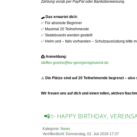
Zahlung vorab per PayPal oder Banküberweisung.
🛹
Das erwartet dich:
✅
Für absolute Beginner
✅
Maximal 20 Teilnehmende
✅
Skateboards werden gestellt
✅
Helm und – falls vorhanden – Schutzausrüstung bitte m
📩
Anmeldung:
steffen.goetze@tsv-georgensgmuend.de
⚠️
Die Plätze sind auf 20 Teilnehmende begrenzt – also 
Wir freuen uns auf dich und einen tollen, aktiven Nach
📲✨ HAPPY BIRTHDAY, VEREINS
Kategorie:
News
Veröffentlicht: Donnerstag, 02. Juli 2026 17:37