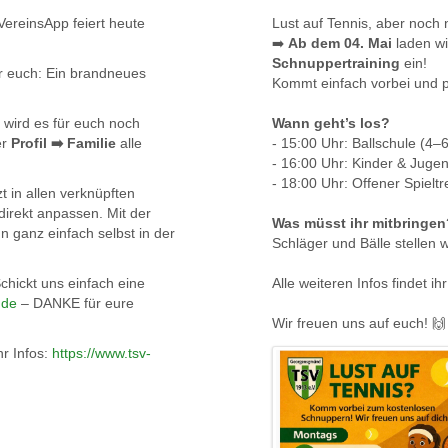
VereinsApp feiert heute
Lust auf Tennis, aber noch
➡️
Ab dem 04. Mai
laden w
Schnuppertraining
ein!
r euch: Ein brandneues
Kommt einfach vorbei und p
 wird es für euch noch
Wann geht’s los?
er
Profil ➡️ Familie
alle
- 15:00 Uhr: Ballschule (4–
- 16:00 Uhr: Kinder & Jugen
- 18:00 Uhr: Offener Spieltre
 in allen verknüpften
direkt anpassen. Mit der
Was müsst ihr mitbringen
n ganz einfach selbst in der
Schläger und Bälle stellen 
chickt uns einfach eine
Alle weiteren Infos findet ihr
.de
– DANKE für eure
Wir freuen uns auf euch! 🙌
hr Infos:
https://www.tsv-