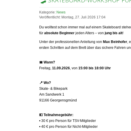
🛹 SKATEBOARD-WORKSHOP FÜR 
Kategorie:
News
Veröffentlicht: Montag, 27. Juli 2026 17:04
Du wolltest schon immer mal auf einem Skateboard stehen?
für
absolute Beginner
jeden Alters – von
jung bis alt
!
Unter der professionellen Anleitung von
Max Beinhofer
, 
ersten Schritten auf dem Brett über das sichere Fahren un
📅
Wann?
Freitag,
11.09.2026
, von
15:00 bis 18:00 Uhr
📍
Wo?
Skate- & Bikepark
Am Sandwerk 1
91166 Georgensgmünd
💶
Teilnahmegebühr:
• 30 € pro Person für TSV-Mitglieder
• 40 € pro Person für Nicht-Mitglieder