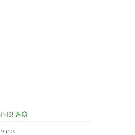
NIS! 🎾💥
2026 18:26