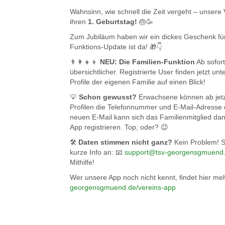
Wahnsinn, wie schnell die Zeit vergeht – unsere 
ihren
1. Geburtstag!
🎂🥳
Zum Jubiläum haben wir ein dickes Geschenk fü
Funktions-Update ist da! 🎁👇
👨‍👩‍👧‍👦
NEU: Die Familien-Funktion
Ab sofort
übersichtlicher. Registrierte User finden jetzt unt
Profile der eigenen Familie auf einen Blick!
💡
Schon gewusst?
Erwachsene können ab jetzt
Profilen die Telefonnummer und E-Mail-Adresse 
neuen E-Mail kann sich das Familienmitglied dan
App registrieren. Top, oder? 😉
🛠️
Daten stimmen nicht ganz?
Kein Problem! S
kurze Info an: 📧
support@tsv-georgensgmuend
Mithilfe!
Wer unsere App noch nicht kennt, findet hier me
georgensgmuend.de/vereins-app