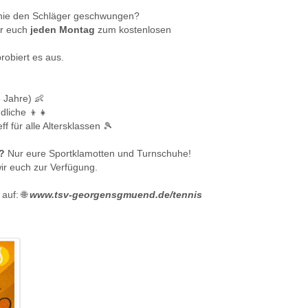
 nie den Schläger geschwungen?
ir euch
jeden Montag
zum kostenlosen
robiert es aus.
6 Jahre) 👶
dliche 👦👧
ff für alle Altersklassen 🎾
?
Nur eure Sportklamotten und Turnschuhe!
wir euch zur Verfügung.
 auf: 🌐
www.tsv-georgensgmuend.de/tennis