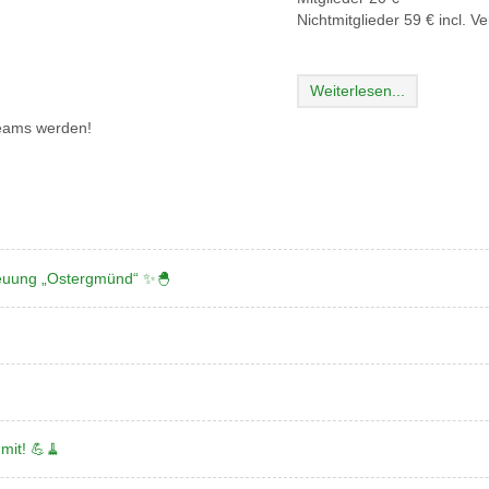
Nichtmitglieder 59 € incl. V
Weiterlesen...
Teams werden!
reuung „Ostergmünd“ ✨🐣
it! 💪🧹