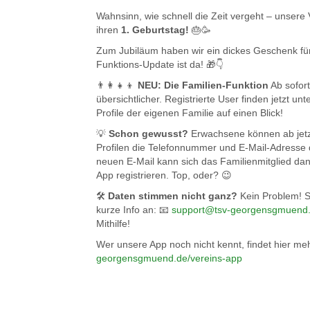
Wahnsinn, wie schnell die Zeit vergeht – unsere 
ihren
1. Geburtstag!
🎂🥳
Zum Jubiläum haben wir ein dickes Geschenk fü
Funktions-Update ist da! 🎁👇
👨‍👩‍👧‍👦
NEU: Die Familien-Funktion
Ab sofort
übersichtlicher. Registrierte User finden jetzt unt
Profile der eigenen Familie auf einen Blick!
💡
Schon gewusst?
Erwachsene können ab jetzt
Profilen die Telefonnummer und E-Mail-Adresse 
neuen E-Mail kann sich das Familienmitglied dan
App registrieren. Top, oder? 😉
🛠️
Daten stimmen nicht ganz?
Kein Problem! S
kurze Info an: 📧
support@tsv-georgensgmuend
Mithilfe!
Wer unsere App noch nicht kennt, findet hier me
georgensgmuend.de/vereins-app