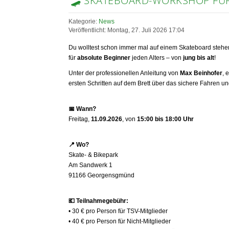
🛹 SKATEBOARD-WORKSHOP FÜR 
Kategorie:
News
Veröffentlicht: Montag, 27. Juli 2026 17:04
Du wolltest schon immer mal auf einem Skateboard stehen?
für
absolute Beginner
jeden Alters – von
jung bis alt
!
Unter der professionellen Anleitung von
Max Beinhofer
, 
ersten Schritten auf dem Brett über das sichere Fahren un
📅
Wann?
Freitag,
11.09.2026
, von
15:00 bis 18:00 Uhr
📍
Wo?
Skate- & Bikepark
Am Sandwerk 1
91166 Georgensgmünd
💶
Teilnahmegebühr:
• 30 € pro Person für TSV-Mitglieder
• 40 € pro Person für Nicht-Mitglieder