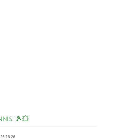
NIS! 🎾💥
2026 18:26