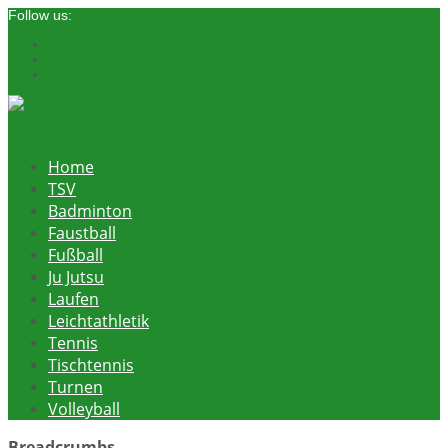
Follow us:
menu
Home
TSV
Badminton
Faustball
Fußball
Ju Jutsu
Laufen
Leichtathletik
Tennis
Tischtennis
Turnen
Volleyball
Breadcrumbs